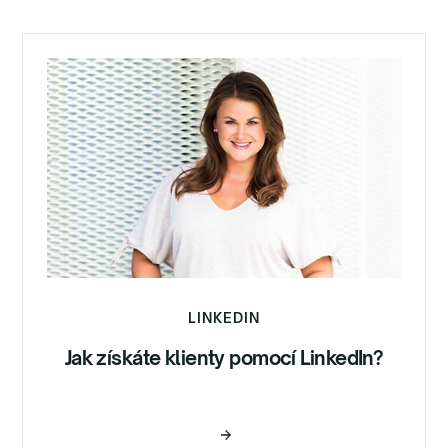
LINKEDIN
Hezký den!
Jak získáte klienty pomocí LinkedIn?
My jsme cookies
Jsme maličké soubory, díky kterým Míša ví,
Číst
jak její web funguje. Jste pro, aby nás
použila i při vaší návštěvě?